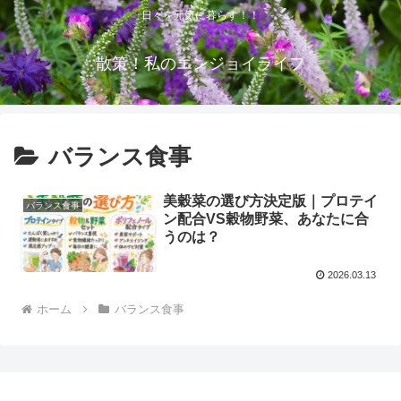
日々を元気に暮らす！！
散策！私のエンジョイライフ
バランス食事
美穀菜の選び方決定版｜プロテイ
バランス食事
ン配合VS穀物野菜、あなたに合
うのは？
2026.03.13
ホーム
バランス食事