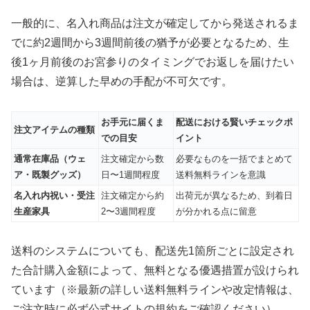
一般的に、名入れ商品は注文が確定してから発送されるま
でに約2週間から3週間前後の猶予が必要となるため、生
後1ヶ月前後のお宮参りのタイミングでお返しを届けたい
場合は、逆算した早めの手配が不可欠です。
お手元に届くま
配送における賢いチェックポ
注文アイテムの種類
での目安
イント
通常在庫品（ウェ
注文確定から数
必要なものを一括でまとめて
ア・既製グッズ）
日〜1週間程度
送料無料ラインを意識
名入れ内祝い・受注
注文確定から約
出荷元が異なるため、到着日
生産家具
2〜3週間程度
が分かれる点に留意
送料のシステムについても、配送先1箇所ごとに設定され
た合計購入金額によって、無料となる優遇措置が設けられ
ています（※最新の詳しい送料無料ラインや改定情報は、
ご注文時に必ず公式サイトの規約をご確認ください）。