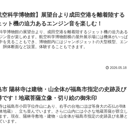
航空科学博物館】展望台より成田空港を離着陸する
ェット機の迫力あるエンジン音を楽しむ！
科学博物館の展望台より、成田空港を離着陸するジェット機の迫力ある
ジン音が楽しめます。航空科学博物館横の屋外展示場には機体がいっぱ
中を見ることもでき、博物館内にはジャンボジェットの大型模型、エン
、胴体断面など設置。体験することもできます。
2026.05.18
島市 陽林寺は建物・山全体が福島市指定の史跡及び
勝です！地蔵菩薩立像・切り絵の御朱印
寺は福島市小田字位作山にあり、右手の台地にほぼ等身大の石仏が8体
体地蔵）、立ち並んでいます。さらに山内には小さな地蔵菩薩が群立し
ます。現在、陽林寺敷地・建物・山全体が福島市指定の史跡及び名勝と
ています。