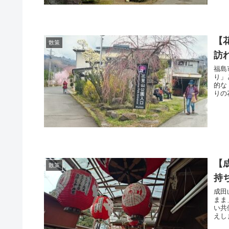
【
散策
訪
福島
り」
的な
りの
【
散策
持
成田
まま
い共
えし