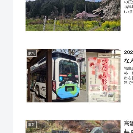
の桜
福島
(カ
2
散策
な
福島
格・
出を
料で
高
散策
年