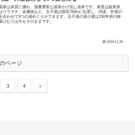
温泉は泉質に優れ、湯量豊富な源泉かけ流し温泉です。泉質は硫黄泉、
はリウマチ、皮膚病など。玉子湯は標高750mに位置し、内湯、外湯の
を合わせて9つの湯めぐりができます。玉子湯の湯小屋は150年前の静
湯けむりは今もそのままです。
2024.11.30
のページ
3
4