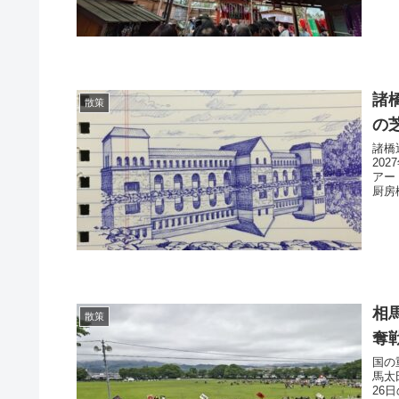
諸
散策
の
諸橋
20
アー
厨房
相
散策
奪
国の
馬太
26