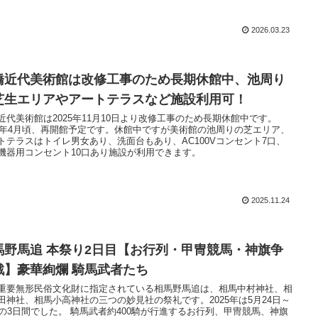
2026.03.23
橋近代美術館は改修工事のため長期休館中、池周り
芝生エリアやアートテラスなど施設利用可！
近代美術館は2025年11月10日より改修工事のため長期休館中です。
27年4月頃、再開館予定です。休館中ですが美術館の池周りの芝エリア、
トテラスはトイレ男女あり、洗面台もあり、AC100Vコンセント7口、
機器用コンセント10口あり施設が利用できます。
2025.11.24
馬野馬追 本祭り2日目【お行列・甲冑競馬・神旗争
戦】豪華絢爛 騎馬武者たち
重要無形民俗文化財に指定されている相馬野馬追は、相馬中村神社、相
田神社、相馬小高神社の三つの妙見社の祭礼です。2025年は5月24日～
日の3日間でした。 騎馬武者約400騎が行進するお行列、甲冑競馬、神旗