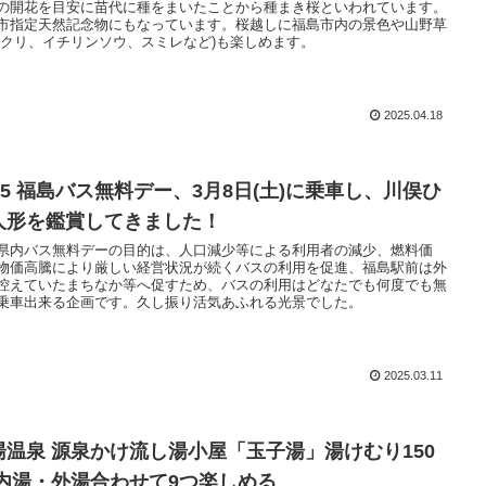
の開花を目安に苗代に種をまいたことから種まき桜といわれています。
市指定天然記念物にもなっています。桜越しに福島市内の景色や山野草
タクリ、イチリンソウ、スミレなど)も楽しめます。
2025.04.18
025 福島バス無料デー、3月8日(土)に乗車し、川俣ひ
人形を鑑賞してきました！
県内バス無料デーの目的は、人口減少等による利用者の減少、燃料価
物価高騰により厳しい経営状況が続くバスの利用を促進、福島駅前は外
控えていたまちなか等へ促すため、バスの利用はどなたでも何度でも無
乗車出来る企画です。久し振り活気あふれる光景でした。
2025.03.11
湯温泉 源泉かけ流し湯小屋「玉子湯」湯けむり150
 内湯・外湯合わせて9つ楽しめる