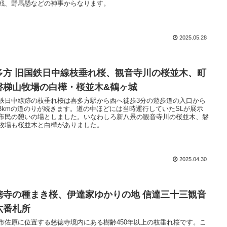
戦、野馬懸などの神事からなります。
2025.05.28
多方 旧国鉄日中線枝垂れ桜、観音寺川の桜並木、町
磐梯山牧場の白樺・桜並木&鶴ヶ城
鉄日中線跡の枝垂れ桜は喜多方駅から西へ徒歩3分の遊歩道の入口から
3kmの道のりが続きます。道の中ほどには当時運行していたSLが展示
市民の憩いの場としました。いなわしろ新八景の観音寺川の桜並木、磐
牧場も桜並木と白樺がありました。
2025.04.30
徳寺の種まき桜、伊達家ゆかりの地 信達三十三観音
六番札所
市佐原に位置する慈徳寺境内にある樹齢450年以上の枝垂れ桜です。こ