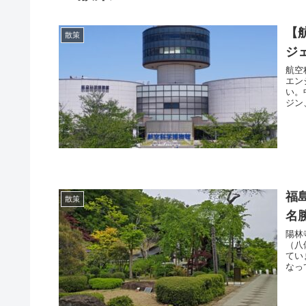
【
散策
ジ
航空
エン
い。
ジン
福
散策
名
陽林
（八
てい
なっ