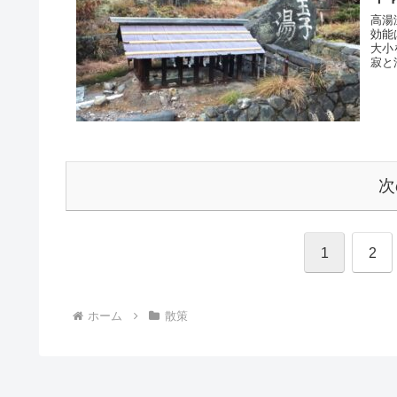
高湯
効能
大小
寂と
次
1
2
ホーム
散策