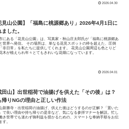
2026.04.30
花見山公園】「福島に桃源郷あり」2026年4月1日に
れました。
市にある「花見山公園」は、写真家・秋山庄太郎氏が「福島に桃源郷あ
と世界へ発信。 その場所は、単なる花見スポットの枠を超えた、圧倒
「非日常」を私たちに提供してくれます。 花見山公園周辺も色とりど
花木が植えられ年々とてもきれいな花畑になっています。
2026.04.01
成田山】出世稲荷で油揚げを供えた「その後」は？
ち帰りNGの理由と正しい作法
山新勝寺・出世稲荷の油揚げ、供えた後はどうするのが正解？「置いた
」で良い理由や持ち帰りの是非など、気になる参拝マナーを解説。忙し
働き世帯でも迷わず御利益を授かるための、スマートな奉納手順をお伝
ます。