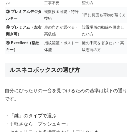
ル
工事不要
望の方
③ プレミアムデジタ
複数投函可能・特許
1日に何度も荷物が届く方
ルキー
技術
④ プレミアム（左右
扉の向きが選べる・
設置場所の動線を優先し
開き可）
高級感
たい方
⑤ Excellent（指紋
指紋認証・ポスト一
鍵の手間を省きたい・高
キー）
体型
級志向の方
ルスネコボックスの選び方
自分にぴったりの一台を見つけるための基準は以下の通り
です。
・「鍵」のタイプで選ぶ
・手軽さなら「プッシュキー」